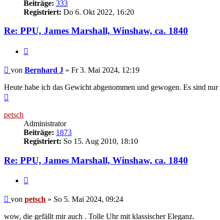
Beiträge:
333
Registriert:
Do 6. Okt 2022, 16:20
Re: PPU, James Marshall, Winshaw, ca. 1840
Zitieren
Beitrag
von
Bernhard J
»
Fr 3. Mai 2024, 12:19
Heute habe ich das Gewicht abgenommen und gewogen. Es sind nur 1,
Nach
oben
petsch
Administrator
Beiträge:
1873
Registriert:
So 15. Aug 2010, 18:10
Re: PPU, James Marshall, Winshaw, ca. 1840
Zitieren
Beitrag
von
petsch
»
So 5. Mai 2024, 09:24
wow, die gefällt mir auch . Tolle Uhr mit klassischer Eleganz.