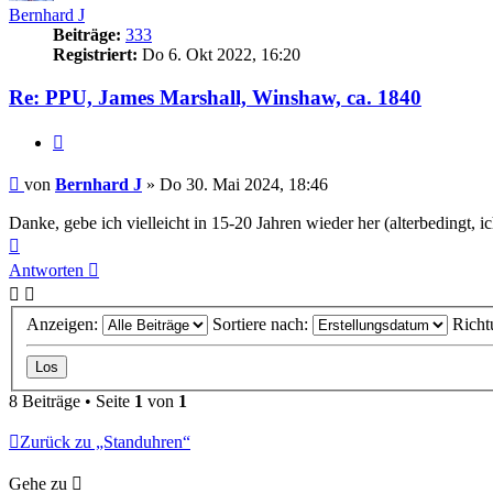
Bernhard J
Beiträge:
333
Registriert:
Do 6. Okt 2022, 16:20
Re: PPU, James Marshall, Winshaw, ca. 1840
Zitieren
Beitrag
von
Bernhard J
»
Do 30. Mai 2024, 18:46
Danke, gebe ich vielleicht in 15-20 Jahren wieder her (alterbedingt, i
Nach
oben
Antworten
Anzeigen:
Sortiere nach:
Richt
8 Beiträge • Seite
1
von
1
Zurück zu „Standuhren“
Gehe zu