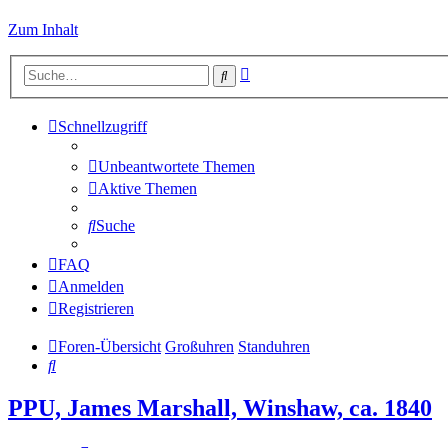
Zum Inhalt
Erweiterte
Suche
Suche
Schnellzugriff
Unbeantwortete Themen
Aktive Themen
Suche
FAQ
Anmelden
Registrieren
Foren-Übersicht
Großuhren
Standuhren
Suche
PPU, James Marshall, Winshaw, ca. 1840