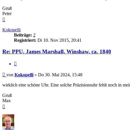
Gruß
Peter
Nach
oben
Kokopelli
Beiträge:
2
Registriert:
Di 10. Nov 2015, 20:41
Re: PPU, James Marshall, Winshaw, ca. 1840
Zitieren
Beitrag
von
Kokopelli
»
Do 30. Mai 2024, 15:48
wirklich eine schöne Uhr. Eine solche Präzisionsuhr fehlt noch in m
Gruß
Max
Nach
oben