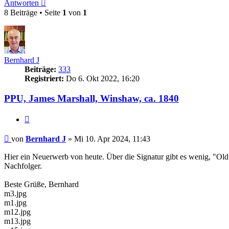
Antworten
8 Beiträge • Seite
1
von
1
Bernhard J
Beiträge:
333
Registriert:
Do 6. Okt 2022, 16:20
PPU, James Marshall, Winshaw, ca. 1840
Zitieren
Beitrag
von
Bernhard J
»
Mi 10. Apr 2024, 11:43
Hier ein Neuerwerb von heute. Über die Signatur gibt es wenig, "Old
Nachfolger.
Beste Grüße, Bernhard
m3.jpg
m1.jpg
m12.jpg
m13.jpg