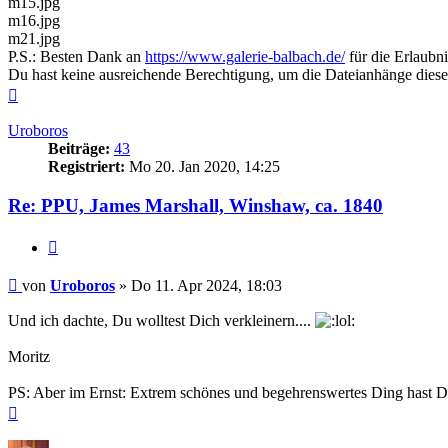
m15.jpg
m16.jpg
m21.jpg
P.S.: Besten Dank an
https://www.galerie-balbach.de/
für die Erlaubni
Du hast keine ausreichende Berechtigung, um die Dateianhänge diese
Nach
oben
Uroboros
Beiträge:
43
Registriert:
Mo 20. Jan 2020, 14:25
Re: PPU, James Marshall, Winshaw, ca. 1840
Zitieren
Beitrag
von
Uroboros
»
Do 11. Apr 2024, 18:03
Und ich dachte, Du wolltest Dich verkleinern....
Moritz
PS: Aber im Ernst: Extrem schönes und begehrenswertes Ding hast 
Nach
oben