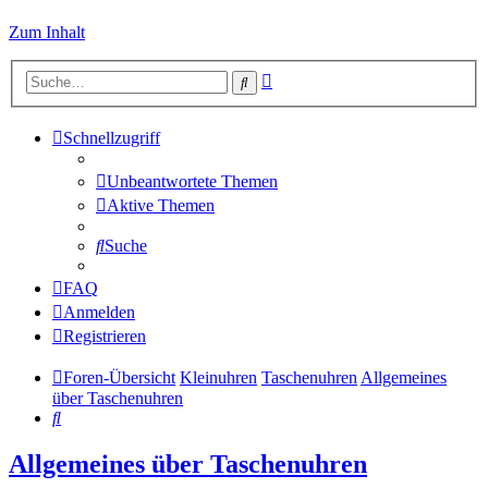
Zum Inhalt
Erweiterte
Suche
Suche
Schnellzugriff
Unbeantwortete Themen
Aktive Themen
Suche
FAQ
Anmelden
Registrieren
Foren-Übersicht
Kleinuhren
Taschenuhren
Allgemeines
über Taschenuhren
Suche
Allgemeines über Taschenuhren