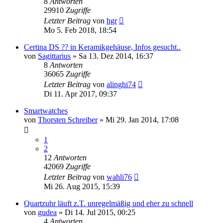
8
Antworten
29910
Zugriffe
Letzter Beitrag
von
hgr
Mo 5. Feb 2018, 18:54
Certina DS ?? in Keramikgehäuse, Infos gesucht..
von
Sagittarius
»
Sa 13. Dez 2014, 16:37
8
Antworten
36065
Zugriffe
Letzter Beitrag
von
alinghi74
Di 11. Apr 2017, 09:37
Smartwatches
von
Thorsten Schreiber
»
Mi 29. Jan 2014, 17:08
1
2
12
Antworten
42069
Zugriffe
Letzter Beitrag
von
wahli76
Mi 26. Aug 2015, 15:39
Quartzuhr läuft z.T. unregelmäßig und eher zu schnell
von
gudea
»
Di 14. Jul 2015, 00:25
4
Antworten