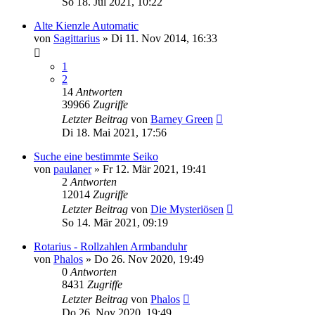
So 18. Jul 2021, 10:22
Alte Kienzle Automatic
von
Sagittarius
»
Di 11. Nov 2014, 16:33
1
2
14
Antworten
39966
Zugriffe
Letzter Beitrag
von
Barney Green
Di 18. Mai 2021, 17:56
Suche eine bestimmte Seiko
von
paulaner
»
Fr 12. Mär 2021, 19:41
2
Antworten
12014
Zugriffe
Letzter Beitrag
von
Die Mysteriösen
So 14. Mär 2021, 09:19
Rotarius - Rollzahlen Armbanduhr
von
Phalos
»
Do 26. Nov 2020, 19:49
0
Antworten
8431
Zugriffe
Letzter Beitrag
von
Phalos
Do 26. Nov 2020, 19:49