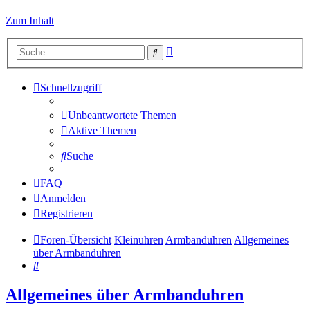
Zum Inhalt
Erweiterte
Suche
Suche
Schnellzugriff
Unbeantwortete Themen
Aktive Themen
Suche
FAQ
Anmelden
Registrieren
Foren-Übersicht
Kleinuhren
Armbanduhren
Allgemeines
über Armbanduhren
Suche
Allgemeines über Armbanduhren