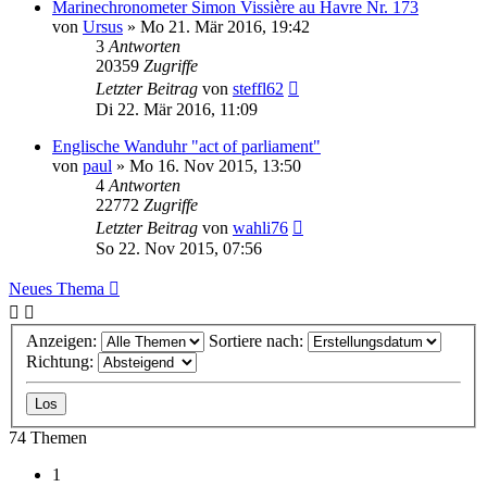
Marinechronometer Simon Vissière au Havre Nr. 173
von
Ursus
»
Mo 21. Mär 2016, 19:42
3
Antworten
20359
Zugriffe
Letzter Beitrag
von
steffl62
Di 22. Mär 2016, 11:09
Englische Wanduhr "act of parliament"
von
paul
»
Mo 16. Nov 2015, 13:50
4
Antworten
22772
Zugriffe
Letzter Beitrag
von
wahli76
So 22. Nov 2015, 07:56
Neues Thema
Anzeigen:
Sortiere nach:
Richtung:
74 Themen
1