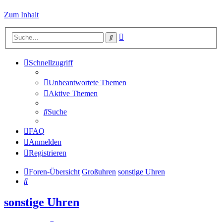
Zum Inhalt
Erweiterte
Suche
Suche
Schnellzugriff
Unbeantwortete Themen
Aktive Themen
Suche
FAQ
Anmelden
Registrieren
Foren-Übersicht
Großuhren
sonstige Uhren
Suche
sonstige Uhren