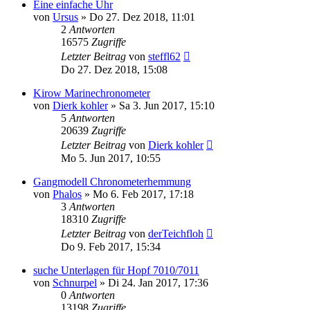
Eine einfache Uhr
von
Ursus
»
Do 27. Dez 2018, 11:01
2
Antworten
16575
Zugriffe
Letzter Beitrag
von
steffl62
Do 27. Dez 2018, 15:08
Kirow Marinechronometer
von
Dierk kohler
»
Sa 3. Jun 2017, 15:10
5
Antworten
20639
Zugriffe
Letzter Beitrag
von
Dierk kohler
Mo 5. Jun 2017, 10:55
Gangmodell Chronometerhemmung
von
Phalos
»
Mo 6. Feb 2017, 17:18
3
Antworten
18310
Zugriffe
Letzter Beitrag
von
derTeichfloh
Do 9. Feb 2017, 15:34
suche Unterlagen für Hopf 7010/7011
von
Schnurpel
»
Di 24. Jan 2017, 17:36
0
Antworten
13198
Zugriffe