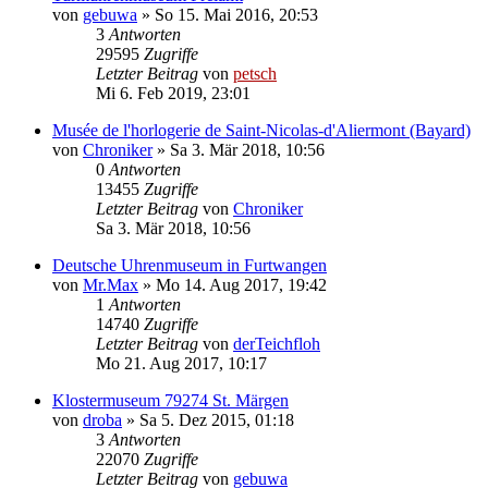
von
gebuwa
»
So 15. Mai 2016, 20:53
3
Antworten
29595
Zugriffe
Letzter Beitrag
von
petsch
Mi 6. Feb 2019, 23:01
Musée de l'horlogerie de Saint-Nicolas-d'Aliermont (Bayard)
von
Chroniker
»
Sa 3. Mär 2018, 10:56
0
Antworten
13455
Zugriffe
Letzter Beitrag
von
Chroniker
Sa 3. Mär 2018, 10:56
Deutsche Uhrenmuseum in Furtwangen
von
Mr.Max
»
Mo 14. Aug 2017, 19:42
1
Antworten
14740
Zugriffe
Letzter Beitrag
von
derTeichfloh
Mo 21. Aug 2017, 10:17
Klostermuseum 79274 St. Märgen
von
droba
»
Sa 5. Dez 2015, 01:18
3
Antworten
22070
Zugriffe
Letzter Beitrag
von
gebuwa