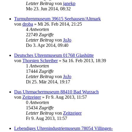
Letzter Beitrag
von
janekp
Mo 23. Jun 2014, 08:32
Turmuhrenmuseum 39615 Seehausen/Altmark
von
droba
»
Mi 26. Feb 2014, 21:25
4
Antworten
22749
Zugriffe
Letzter Beitrag
von
JoJo
Do 3. Apr 2014, 09:40
Deutsches Uhrenmuseum 01768 Glashütte
von
Thorsten Schreiber
»
Sa 16. Feb 2013, 18:39
1
Antworten
17444
Zugriffe
Letzter Beitrag
von
JoJo
Di 25. Mär 2014, 19:17
Das Uhrmachermuseum 88410 Bad Wurzach
von
Zeitzeiger
»
Fr 9. Aug 2013, 11:57
0
Antworten
15434
Zugriffe
Letzter Beitrag
von
Zeitzeiger
Fr 9. Aug 2013, 11:57
Lebendiges Uhrenindustriemuseum 78054 Villingen-