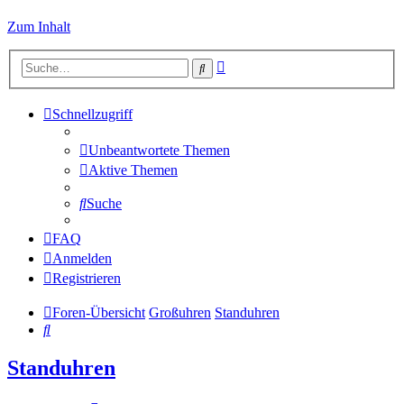
Zum Inhalt
Erweiterte
Suche
Suche
Schnellzugriff
Unbeantwortete Themen
Aktive Themen
Suche
FAQ
Anmelden
Registrieren
Foren-Übersicht
Großuhren
Standuhren
Suche
Standuhren