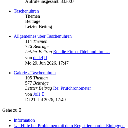
Aufrufe insgesamt: 333007
Taschenuhren
Themen
Beiträge
Letzter Beitrag
Allgemeines über Taschenuhren
114
Themen
726
Beiträge
Letzter Beitrag
Re: die Firma Thiel und ihre …
Neuester
von
detlef
Beitrag
Mo 29. Jun 2026, 17:47
Galerie - Taschenuhren
105
Themen
577
Beiträge
Letzter Beitrag
Re: Prüfchronometer
Neuester
von
JoH
Beitrag
Di 21. Jul 2026, 17:49
Gehe zu
Information
↳ Hilfe bei Problemen mit dem Registrieren oder Einloggen