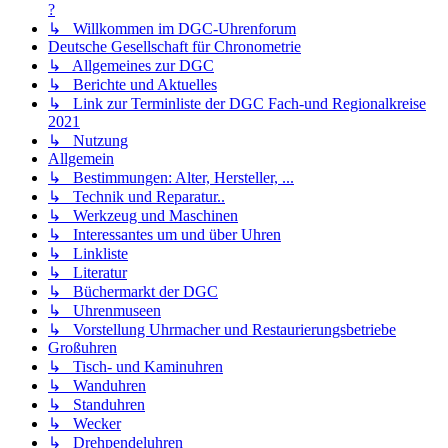
?
↳ Willkommen im DGC-Uhrenforum
Deutsche Gesellschaft für Chronometrie
↳ Allgemeines zur DGC
↳ Berichte und Aktuelles
↳ Link zur Terminliste der DGC Fach-und Regionalkreise
2021
↳ Nutzung
Allgemein
↳ Bestimmungen: Alter, Hersteller, ...
↳ Technik und Reparatur..
↳ Werkzeug und Maschinen
↳ Interessantes um und über Uhren
↳ Linkliste
↳ Literatur
↳ Büchermarkt der DGC
↳ Uhrenmuseen
↳ Vorstellung Uhrmacher und Restaurierungsbetriebe
Großuhren
↳ Tisch- und Kaminuhren
↳ Wanduhren
↳ Standuhren
↳ Wecker
↳ Drehpendeluhren