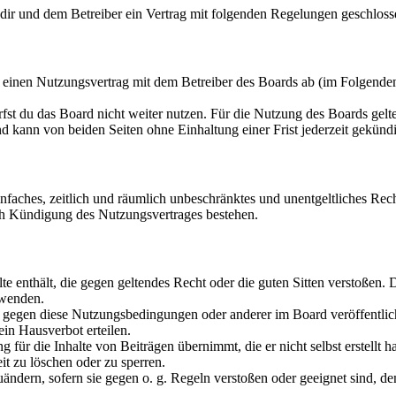
 dir und dem Betreiber ein Vertrag mit folgenden Regelungen geschloss
u einen Nutzungsvertrag mit dem Betreiber des Boards ab (im Folgende
fst du das Board nicht weiter nutzen. Für die Nutzung des Boards gelten
 kann von beiden Seiten ohne Einhaltung einer Frist jederzeit gekünd
 einfaches, zeitlich und räumlich unbeschränktes und unentgeltliches R
ch Kündigung des Nutzungsvertrages bestehen.
alte enthält, die gegen geltendes Recht oder die guten Sitten verstoßen. 
rwenden.
n gegen diese Nutzungsbedingungen oder anderer im Board veröffentli
in Hausverbot erteilen.
für die Inhalte von Beiträgen übernimmt, die er nicht selbst erstellt 
it zu löschen oder zu sperren.
uändern, sofern sie gegen o. g. Regeln verstoßen oder geeignet sind, 