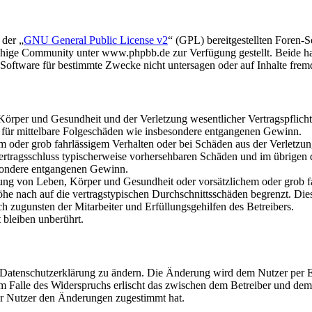
 der „
GNU General Public License v2
“ (GPL) bereitgestellten Foren
hige Community unter www.phpbb.de zur Verfügung gestellt. Beide hab
oftware für bestimmte Zwecke nicht untersagen oder auf Inhalte frem
rper und Gesundheit und der Verletzung wesentlicher Vertragspflichten
ch für mittelbare Folgeschäden wie insbesondere entgangenen Gewinn.
em oder grob fahrlässigem Verhalten oder bei Schäden aus der Verletz
i Vertragsschluss typischerweise vorhersehbaren Schäden und im übrigen
besondere entgangenen Gewinn.
ng von Leben, Körper und Gesundheit oder vorsätzlichem oder grob fah
e nach auf die vertragstypischen Durchschnittsschäden begrenzt. Dies
h zugunsten der Mitarbeiter und Erfüllungsgehilfen des Betreibers.
bleiben unberührt.
e Datenschutzerklärung zu ändern. Die Änderung wird dem Nutzer per E-
m Falle des Widerspruchs erlischt das zwischen dem Betreiber und dem 
er Nutzer den Änderungen zugestimmt hat.