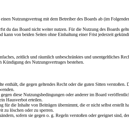
u einen Nutzungsvertrag mit dem Betreiber des Boards ab (im Folgende
fst du das Board nicht weiter nutzen. Für die Nutzung des Boards gelten
 kann von beiden Seiten ohne Einhaltung einer Frist jederzeit gekünd
 einfaches, zeitlich und räumlich unbeschränktes und unentgeltliches R
ch Kündigung des Nutzungsvertrages bestehen.
alte enthält, die gegen geltendes Recht oder die guten Sitten verstoßen. 
rwenden.
n gegen diese Nutzungsbedingungen oder anderer im Board veröffentli
in Hausverbot erteilen.
für die Inhalte von Beiträgen übernimmt, die er nicht selbst erstellt 
it zu löschen oder zu sperren.
uändern, sofern sie gegen o. g. Regeln verstoßen oder geeignet sind, 