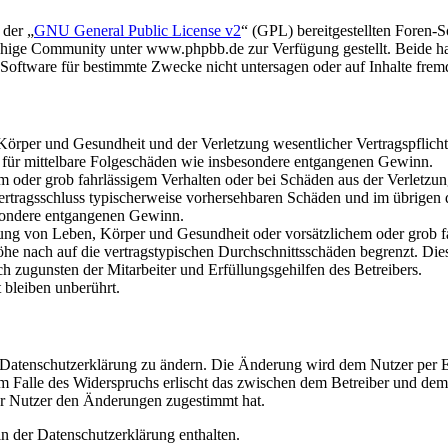
 der „
GNU General Public License v2
“ (GPL) bereitgestellten Foren
hige Community unter www.phpbb.de zur Verfügung gestellt. Beide hab
oftware für bestimmte Zwecke nicht untersagen oder auf Inhalte frem
rper und Gesundheit und der Verletzung wesentlicher Vertragspflichten
ch für mittelbare Folgeschäden wie insbesondere entgangenen Gewinn.
em oder grob fahrlässigem Verhalten oder bei Schäden aus der Verletz
i Vertragsschluss typischerweise vorhersehbaren Schäden und im übrigen
besondere entgangenen Gewinn.
ng von Leben, Körper und Gesundheit oder vorsätzlichem oder grob fah
e nach auf die vertragstypischen Durchschnittsschäden begrenzt. Dies
h zugunsten der Mitarbeiter und Erfüllungsgehilfen des Betreibers.
bleiben unberührt.
e Datenschutzerklärung zu ändern. Die Änderung wird dem Nutzer per E-
m Falle des Widerspruchs erlischt das zwischen dem Betreiber und dem 
er Nutzer den Änderungen zugestimmt hat.
n der Datenschutzerklärung enthalten.