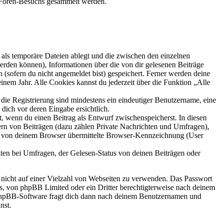
es Foren-Besuchs gesammelt werden.
als temporäre Dateien ablegt und die zwischen den einzelnen
 werden können), Informationen über die von dir gelesenen Beiträge
 (sofern du nicht angemeldet bist) gespeichert. Ferner werden deine
inem Jahr. Alle Cookies kannst du jederzeit über die Funktion „Alle
 die Registrierung sind mindestens ein eindeutiger Benutzername, eine
dich vor deren Eingabe ersichtlich.
lt, wenn du einen Beitrag als Entwurf zwischenspeicherst. In diesen
ern von Beiträgen (dazu zählen Private Nachrichten und Umfragen),
ie von deinem Browser übermittelte Browser-Kennzeichnung (User
ten bei Umfragen, der Gelesen-Status von deinen Beiträgen oder
t nicht auf einer Vielzahl von Webseiten zu verwenden. Das Passwort
rs, von phpBB Limited oder ein Dritter berechtigterweise nach deinem
e phpBB-Software fragt dich dann nach deinem Benutzernamen und
nst.