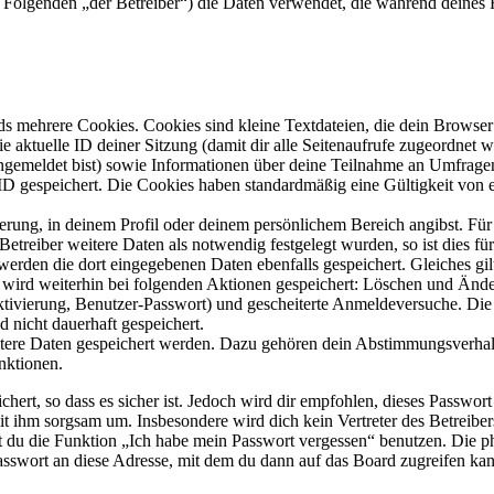
(im Folgenden „der Betreiber“) die Daten verwendet, die während dein
s mehrere Cookies. Cookies sind kleine Textdateien, die dein Browser 
ie aktuelle ID deiner Sitzung (damit dir alle Seitenaufrufe zugeordnet
angemeldet bist) sowie Informationen über deine Teilnahme an Umfragen
ID gespeichert. Die Cookies haben standardmäßig eine Gültigkeit von e
ierung, in deinem Profil oder deinem persönlichem Bereich angibst. Für
reiber weitere Daten als notwendig festgelegt wurden, so ist dies für 
 werden die dort eingegebenen Daten ebenfalls gespeichert. Gleiches gi
e wird weiterhin bei folgenden Aktionen gespeichert: Löschen und Änd
ktivierung, Benutzer-Passwort) und gescheiterte Anmeldeversuche. D
d nicht dauerhaft gespeichert.
eitere Daten gespeichert werden. Dazu gehören dein Abstimmungsverhal
nktionen.
ert, so dass es sicher ist. Jedoch wird dir empfohlen, dieses Passwor
it ihm sorgsam um. Insbesondere wird dich kein Vertreter des Betreibe
nst du die Funktion „Ich habe mein Passwort vergessen“ benutzen. Di
asswort an diese Adresse, mit dem du dann auf das Board zugreifen kan