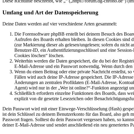
Diese Richtlinie beschreibt, wie „“ („https://forum.dg-chrono.de“) 
Umfang und Art der Datenspeicherung
Deine Daten werden auf vier verschiedene Arten gesammelt:
Die Forensoftware phpBB erstellt bei deinem Besuch des Board
Aufrufen des Boards erhalten bleiben. In diesen Cookies sind d
(zur Markierung dieser als gelesen/ungelesen; sofern du nicht 
Benutzer-ID, ein Authentifizierungsschlüssel und eine Session-
Cookies löschen“ löschen.
Weiterhin werden die Daten gespeichert, die du bei der Registr
E-Mail-Adresse und ein Passwort notwendig. Wenn durch den Bet
Wenn du einen Beitrag oder eine private Nachricht erstellst, so
Fällen wird auch deine IP-Adresse gespeichert. Die IP-Adress
Änderungen an zentralen Profildaten (E-Mail-Adresse, Kontoa
Agent) wird nur in der „Wer ist online?“-Funktion angezeigt un
Schließlich erfordern einzelne Funktionen des Boards, dass w
explizit von dir gesetzte Lesezeichen oder Benachrichtigungsfu
Dein Passwort wird mit einer Einwege-Verschlüsselung (Hash) gespeich
ist dein Schlüssel zu deinem Benutzerkonto für das Board, also geh m
Passwort fragen. Solltest du dein Passwort vergessen haben, so kan
deiner E-Mail-Adresse und sendet anschließend ein neu generiertes P