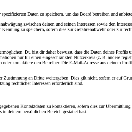
r spezifizierten Daten zu speichern, um das Board betreiben und anbiet
ssenabwägung zwischen deinen und seinen Interessen sowie den Interes
-Kennung zu speichern, sofern dies zur Gefahrenabwehr oder zur recht
möglichen. Du bist dir daher bewusst, dass die Daten deines Profils und
mationen nur für einen eingeschränkten Nutzerkreis (z. B. andere regist
oder kontaktiere den Betreiber. Die E-Mail-Adresse aus deinem Profil 
r Zustimmung an Dritte weitergeben. Dies gilt nicht, sofern er auf Gr
zung rechtlicher Interessen erforderlich sind.
ngegebenen Kontaktdaten zu kontaktieren, sofern dies zur Übermittlung z
s in deinem persönlichen Bereich gestattet hast.