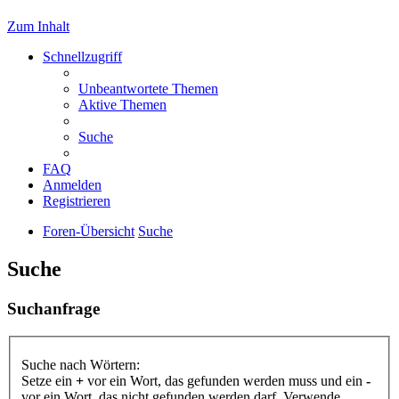
Zum Inhalt
Schnellzugriff
Unbeantwortete Themen
Aktive Themen
Suche
FAQ
Anmelden
Registrieren
Foren-Übersicht
Suche
Suche
Suchanfrage
Suche nach Wörtern:
Setze ein
+
vor ein Wort, das gefunden werden muss und ein
-
vor ein Wort, das nicht gefunden werden darf. Verwende