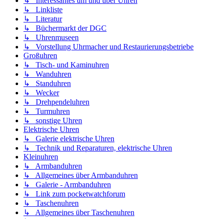
↳ Interessantes um und über Uhren
↳ Linkliste
↳ Literatur
↳ Büchermarkt der DGC
↳ Uhrenmuseen
↳ Vorstellung Uhrmacher und Restaurierungsbetriebe
Großuhren
↳ Tisch- und Kaminuhren
↳ Wanduhren
↳ Standuhren
↳ Wecker
↳ Drehpendeluhren
↳ Turmuhren
↳ sonstige Uhren
Elektrische Uhren
↳ Galerie elektrische Uhren
↳ Technik und Reparaturen, elektrische Uhren
Kleinuhren
↳ Armbanduhren
↳ Allgemeines über Armbanduhren
↳ Galerie - Armbanduhren
↳ Link zum pocketwatchforum
↳ Taschenuhren
↳ Allgemeines über Taschenuhren