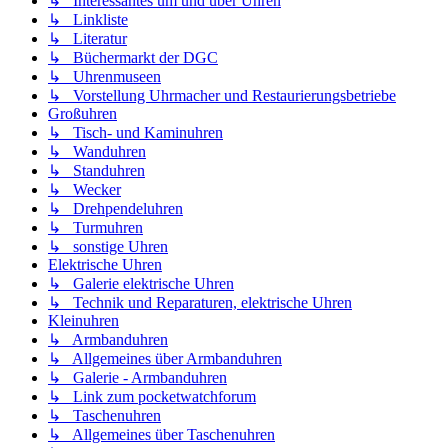
↳ Interessantes um und über Uhren
↳ Linkliste
↳ Literatur
↳ Büchermarkt der DGC
↳ Uhrenmuseen
↳ Vorstellung Uhrmacher und Restaurierungsbetriebe
Großuhren
↳ Tisch- und Kaminuhren
↳ Wanduhren
↳ Standuhren
↳ Wecker
↳ Drehpendeluhren
↳ Turmuhren
↳ sonstige Uhren
Elektrische Uhren
↳ Galerie elektrische Uhren
↳ Technik und Reparaturen, elektrische Uhren
Kleinuhren
↳ Armbanduhren
↳ Allgemeines über Armbanduhren
↳ Galerie - Armbanduhren
↳ Link zum pocketwatchforum
↳ Taschenuhren
↳ Allgemeines über Taschenuhren