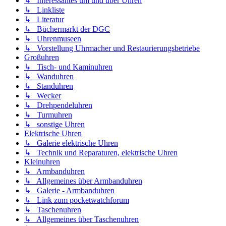
↳ Interessantes um und über Uhren
↳ Linkliste
↳ Literatur
↳ Büchermarkt der DGC
↳ Uhrenmuseen
↳ Vorstellung Uhrmacher und Restaurierungsbetriebe
Großuhren
↳ Tisch- und Kaminuhren
↳ Wanduhren
↳ Standuhren
↳ Wecker
↳ Drehpendeluhren
↳ Turmuhren
↳ sonstige Uhren
Elektrische Uhren
↳ Galerie elektrische Uhren
↳ Technik und Reparaturen, elektrische Uhren
Kleinuhren
↳ Armbanduhren
↳ Allgemeines über Armbanduhren
↳ Galerie - Armbanduhren
↳ Link zum pocketwatchforum
↳ Taschenuhren
↳ Allgemeines über Taschenuhren