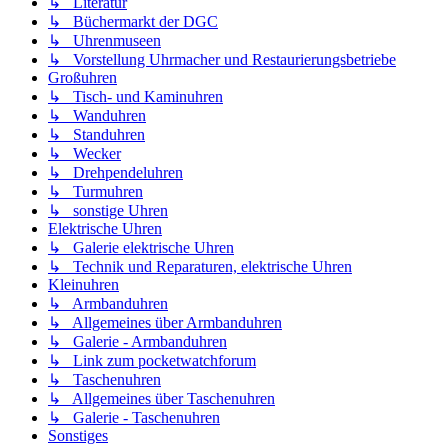
↳ Literatur
↳ Büchermarkt der DGC
↳ Uhrenmuseen
↳ Vorstellung Uhrmacher und Restaurierungsbetriebe
Großuhren
↳ Tisch- und Kaminuhren
↳ Wanduhren
↳ Standuhren
↳ Wecker
↳ Drehpendeluhren
↳ Turmuhren
↳ sonstige Uhren
Elektrische Uhren
↳ Galerie elektrische Uhren
↳ Technik und Reparaturen, elektrische Uhren
Kleinuhren
↳ Armbanduhren
↳ Allgemeines über Armbanduhren
↳ Galerie - Armbanduhren
↳ Link zum pocketwatchforum
↳ Taschenuhren
↳ Allgemeines über Taschenuhren
↳ Galerie - Taschenuhren
Sonstiges