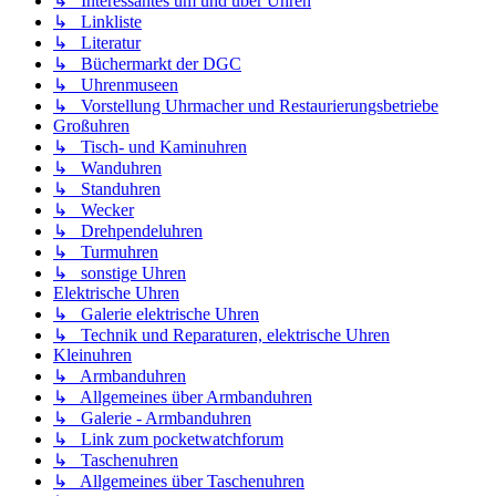
↳ Interessantes um und über Uhren
↳ Linkliste
↳ Literatur
↳ Büchermarkt der DGC
↳ Uhrenmuseen
↳ Vorstellung Uhrmacher und Restaurierungsbetriebe
Großuhren
↳ Tisch- und Kaminuhren
↳ Wanduhren
↳ Standuhren
↳ Wecker
↳ Drehpendeluhren
↳ Turmuhren
↳ sonstige Uhren
Elektrische Uhren
↳ Galerie elektrische Uhren
↳ Technik und Reparaturen, elektrische Uhren
Kleinuhren
↳ Armbanduhren
↳ Allgemeines über Armbanduhren
↳ Galerie - Armbanduhren
↳ Link zum pocketwatchforum
↳ Taschenuhren
↳ Allgemeines über Taschenuhren