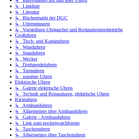
↳ Interessantes um und über Uhren
↳ Linkliste
↳ Literatur
↳ Büchermarkt der DGC
↳ Uhrenmuseen
↳ Vorstellung Uhrmacher und Restaurierungsbetriebe
Großuhren
↳ Tisch- und Kaminuhren
↳ Wanduhren
↳ Standuhren
↳ Wecker
↳ Drehpendeluhren
↳ Turmuhren
↳ sonstige Uhren
Elektrische Uhren
↳ Galerie elektrische Uhren
↳ Technik und Reparaturen, elektrische Uhren
Kleinuhren
↳ Armbanduhren
↳ Allgemeines über Armbanduhren
↳ Galerie - Armbanduhren
↳ Link zum pocketwatchforum
↳ Taschenuhren
↳ Allgemeines über Taschenuhren