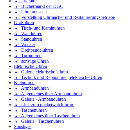
↳ Literatur
↳ Büchermarkt der DGC
↳ Uhrenmuseen
↳ Vorstellung Uhrmacher und Restaurierungsbetriebe
Großuhren
↳ Tisch- und Kaminuhren
↳ Wanduhren
↳ Standuhren
↳ Wecker
↳ Drehpendeluhren
↳ Turmuhren
↳ sonstige Uhren
Elektrische Uhren
↳ Galerie elektrische Uhren
↳ Technik und Reparaturen, elektrische Uhren
Kleinuhren
↳ Armbanduhren
↳ Allgemeines über Armbanduhren
↳ Galerie - Armbanduhren
↳ Link zum pocketwatchforum
↳ Taschenuhren
↳ Allgemeines über Taschenuhren
↳ Galerie - Taschenuhren
Sonstiges