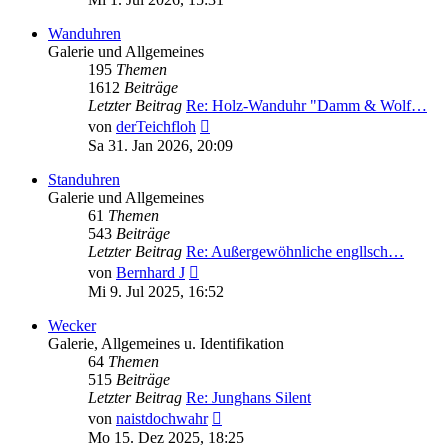
Wanduhren
Galerie und Allgemeines
195
Themen
1612
Beiträge
Letzter Beitrag
Re: Holz-Wanduhr "Damm & Wolf…
Neuester
von
derTeichfloh
Beitrag
Sa 31. Jan 2026, 20:09
Standuhren
Galerie und Allgemeines
61
Themen
543
Beiträge
Letzter Beitrag
Re: Außergewöhnliche engllsch…
Neuester
von
Bernhard J
Beitrag
Mi 9. Jul 2025, 16:52
Wecker
Galerie, Allgemeines u. Identifikation
64
Themen
515
Beiträge
Letzter Beitrag
Re: Junghans Silent
Neuester
von
naistdochwahr
Beitrag
Mo 15. Dez 2025, 18:25