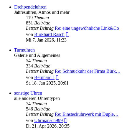
Drehpendeluhren
Jahresuhren, Atmos und mehr
119
Themen
851
Beiträge
Letzter Beitrag
Re: eine ungewöhnliche Link&Co
Neuester
von
Burkhard Rasch
Beitrag
Mi 7. Jan 2026, 11:23
Turmuhren
Galerie und Allgemeines
54
Themen
334
Beiträge
Letzter Beitrag
Re: Schmuckuhr der Firma Bürk…
Neuester
von
Bernhard J
Beitrag
Sa 18. Jan 2025, 20:01
sonstige Uhren
alle anderen Uhrentypen
74
Themen
546
Beiträge
Letzter Beitrag
Re: Einsteckuhrwerk mit Duple…
Neuester
von
Uhrmənsch999
Beitrag
Di 21. Apr 2026, 20:35