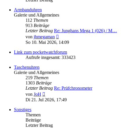
Armbanduhren
Galerie und Allgemeines
112
Themen
913
Beiträge
Letzter Beitrag
Re: Junghans Mega 1 (026) / M…
Neuester
von
jhmegaman
Beitrag
So 10. Mai 2026, 14:09
Link zum pocketwatchforum
Aufrufe insgesamt: 333423
Taschenuhren
Galerie und Allgemeines
219
Themen
1303
Beiträge
Letzter Beitrag
Re: Prüfchronometer
Neuester
von
JoH
Beitrag
Di 21. Jul 2026, 17:49
Sonstiges
Themen
Beiträge
Letzter Beitrag