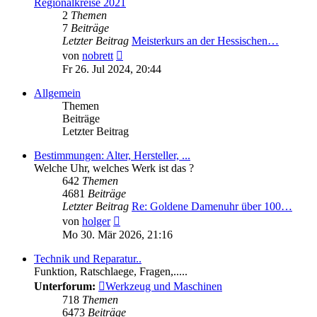
Regionalkreise 2021
2
Themen
7
Beiträge
Letzter Beitrag
Meisterkurs an der Hessischen…
Neuester
von
nobrett
Beitrag
Fr 26. Jul 2024, 20:44
Allgemein
Themen
Beiträge
Letzter Beitrag
Bestimmungen: Alter, Hersteller, ...
Welche Uhr, welches Werk ist das ?
642
Themen
4681
Beiträge
Letzter Beitrag
Re: Goldene Damenuhr über 100…
Neuester
von
holger
Beitrag
Mo 30. Mär 2026, 21:16
Technik und Reparatur..
Funktion, Ratschlaege, Fragen,.....
Unterforum:
Werkzeug und Maschinen
718
Themen
6473
Beiträge