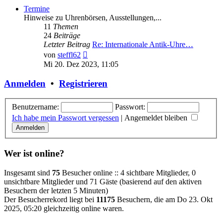
Termine
Hinweise zu Uhrenbörsen, Ausstellungen,...
11
Themen
24
Beiträge
Letzter Beitrag
Re: Internationale Antik-Uhre…
Neuester
von
steffl62
Beitrag
Mi 20. Dez 2023, 11:05
Anmelden
•
Registrieren
Benutzername:
Passwort:
Ich habe mein Passwort vergessen
|
Angemeldet bleiben
Wer ist online?
Insgesamt sind
75
Besucher online :: 4 sichtbare Mitglieder, 0
unsichtbare Mitglieder und 71 Gäste (basierend auf den aktiven
Besuchern der letzten 5 Minuten)
Der Besucherrekord liegt bei
11175
Besuchern, die am Do 23. Okt
2025, 05:20 gleichzeitig online waren.