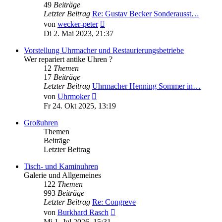
49
Beiträge
Letzter Beitrag
Re: Gustav Becker Sonderausst…
Neuester
von
wecker-peter
Beitrag
Di 2. Mai 2023, 21:37
Vorstellung Uhrmacher und Restaurierungsbetriebe
Wer repariert antike Uhren ?
12
Themen
17
Beiträge
Letzter Beitrag
Uhrmacher Henning Sommer in…
Neuester
von
Uhrmoker
Beitrag
Fr 24. Okt 2025, 13:19
Großuhren
Themen
Beiträge
Letzter Beitrag
Tisch- und Kaminuhren
Galerie und Allgemeines
122
Themen
993
Beiträge
Letzter Beitrag
Re: Congreve
Neuester
von
Burkhard Rasch
Beitrag
Mi 1. Jul 2026, 15:31