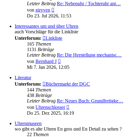
Letzter Beitrag
Re: Nebenuhr / Tochteruhr ant…
Neuester
von
girvven
Beitrag
Do 23. Jul 2026, 11:53
Interessantes um und über Uhren
auch Vorschläge für die Linkliste
Unterforum:
Linkliste
165
Themen
1131
Beiträge
Letzter Beitrag
Re: Die Herstellung mechanisc…
Neuester
von
Bernhard J
Beitrag
Mi 7. Jan 2026, 12:05
Literatur
Unterforum:
Büchermarkt der DGC
144
Themen
438
Beiträge
Letzter Beitrag
Re: Neues Buch: Grundfertigke…
Neuester
von
Uhrenschlosser
Beitrag
Do 25. Dez 2025, 16:19
Uhrenmuseen
wo gibt es alte Uhren En gros und En Detail zu sehen ?
22
Themen