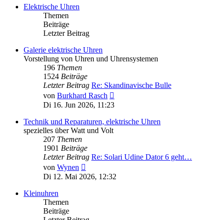
Elektrische Uhren
Themen
Beiträge
Letzter Beitrag
Galerie elektrische Uhren
Vorstellung von Uhren und Uhrensystemen
196
Themen
1524
Beiträge
Letzter Beitrag
Re: Skandinavische Bulle
Neuester
von
Burkhard Rasch
Beitrag
Di 16. Jun 2026, 11:23
Technik und Reparaturen, elektrische Uhren
spezielles über Watt und Volt
207
Themen
1901
Beiträge
Letzter Beitrag
Re: Solari Udine Dator 6 geht…
Neuester
von
Wynen
Beitrag
Di 12. Mai 2026, 12:32
Kleinuhren
Themen
Beiträge
Letzter Beitrag