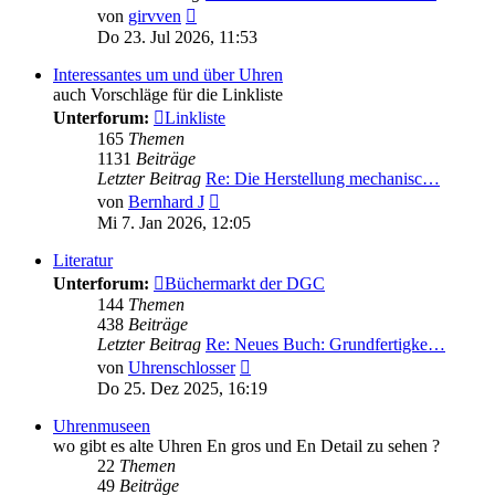
Neuester
von
girvven
Beitrag
Do 23. Jul 2026, 11:53
Interessantes um und über Uhren
auch Vorschläge für die Linkliste
Unterforum:
Linkliste
165
Themen
1131
Beiträge
Letzter Beitrag
Re: Die Herstellung mechanisc…
Neuester
von
Bernhard J
Beitrag
Mi 7. Jan 2026, 12:05
Literatur
Unterforum:
Büchermarkt der DGC
144
Themen
438
Beiträge
Letzter Beitrag
Re: Neues Buch: Grundfertigke…
Neuester
von
Uhrenschlosser
Beitrag
Do 25. Dez 2025, 16:19
Uhrenmuseen
wo gibt es alte Uhren En gros und En Detail zu sehen ?
22
Themen
49
Beiträge