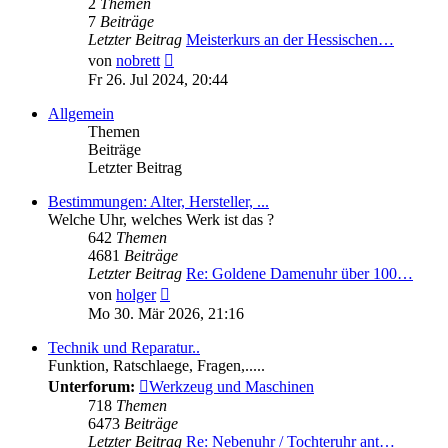
2
Themen
7
Beiträge
Letzter Beitrag
Meisterkurs an der Hessischen…
Neuester
von
nobrett
Beitrag
Fr 26. Jul 2024, 20:44
Allgemein
Themen
Beiträge
Letzter Beitrag
Bestimmungen: Alter, Hersteller, ...
Welche Uhr, welches Werk ist das ?
642
Themen
4681
Beiträge
Letzter Beitrag
Re: Goldene Damenuhr über 100…
Neuester
von
holger
Beitrag
Mo 30. Mär 2026, 21:16
Technik und Reparatur..
Funktion, Ratschlaege, Fragen,.....
Unterforum:
Werkzeug und Maschinen
718
Themen
6473
Beiträge
Letzter Beitrag
Re: Nebenuhr / Tochteruhr ant…