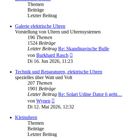
Themen
Beiträge
Letzter Beitrag
Galerie elektrische Uhren
Vorstellung von Uhren und Uhrensystemen
196
Themen
1524
Beiträge
Letzter Beitrag
Re: Skandinavische Bulle
Neuester
von
Burkhard Rasch
Beitrag
Di 16. Jun 2026, 11:23
Technik und Reparaturen, elektrische Uhren
spezielles über Watt und Volt
207
Themen
1901
Beiträge
Letzter Beitrag
Re: Solari Udine Dator 6 geht…
Neuester
von
Wynen
Beitrag
Di 12. Mai 2026, 12:32
Kleinuhren
Themen
Beiträge
Letzter Beitrag