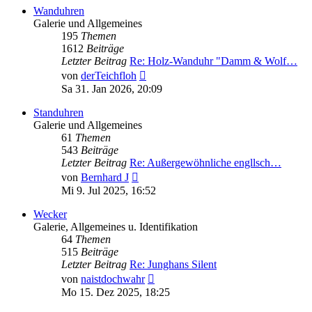
Wanduhren
Galerie und Allgemeines
195
Themen
1612
Beiträge
Letzter Beitrag
Re: Holz-Wanduhr "Damm & Wolf…
Neuester
von
derTeichfloh
Beitrag
Sa 31. Jan 2026, 20:09
Standuhren
Galerie und Allgemeines
61
Themen
543
Beiträge
Letzter Beitrag
Re: Außergewöhnliche engllsch…
Neuester
von
Bernhard J
Beitrag
Mi 9. Jul 2025, 16:52
Wecker
Galerie, Allgemeines u. Identifikation
64
Themen
515
Beiträge
Letzter Beitrag
Re: Junghans Silent
Neuester
von
naistdochwahr
Beitrag
Mo 15. Dez 2025, 18:25