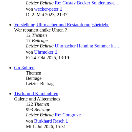
Letzter Beitrag
Re: Gustav Becker Sonderausst…
Neuester
von
wecker-peter
Beitrag
Di 2. Mai 2023, 21:37
Vorstellung Uhrmacher und Restaurierungsbetriebe
Wer repariert antike Uhren ?
12
Themen
17
Beiträge
Letzter Beitrag
Uhrmacher Henning Sommer in…
Neuester
von
Uhrmoker
Beitrag
Fr 24. Okt 2025, 13:19
Großuhren
Themen
Beiträge
Letzter Beitrag
Tisch- und Kaminuhren
Galerie und Allgemeines
122
Themen
993
Beiträge
Letzter Beitrag
Re: Congreve
Neuester
von
Burkhard Rasch
Beitrag
Mi 1. Jul 2026, 15:31