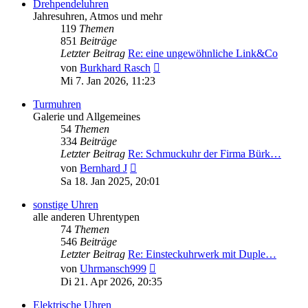
Drehpendeluhren
Jahresuhren, Atmos und mehr
119
Themen
851
Beiträge
Letzter Beitrag
Re: eine ungewöhnliche Link&Co
Neuester
von
Burkhard Rasch
Beitrag
Mi 7. Jan 2026, 11:23
Turmuhren
Galerie und Allgemeines
54
Themen
334
Beiträge
Letzter Beitrag
Re: Schmuckuhr der Firma Bürk…
Neuester
von
Bernhard J
Beitrag
Sa 18. Jan 2025, 20:01
sonstige Uhren
alle anderen Uhrentypen
74
Themen
546
Beiträge
Letzter Beitrag
Re: Einsteckuhrwerk mit Duple…
Neuester
von
Uhrmənsch999
Beitrag
Di 21. Apr 2026, 20:35
Elektrische Uhren