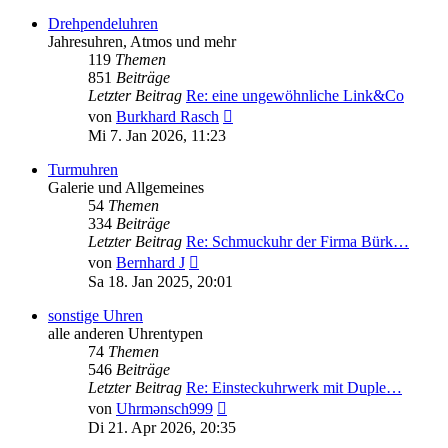
Drehpendeluhren
Jahresuhren, Atmos und mehr
119
Themen
851
Beiträge
Letzter Beitrag
Re: eine ungewöhnliche Link&Co
Neuester
von
Burkhard Rasch
Beitrag
Mi 7. Jan 2026, 11:23
Turmuhren
Galerie und Allgemeines
54
Themen
334
Beiträge
Letzter Beitrag
Re: Schmuckuhr der Firma Bürk…
Neuester
von
Bernhard J
Beitrag
Sa 18. Jan 2025, 20:01
sonstige Uhren
alle anderen Uhrentypen
74
Themen
546
Beiträge
Letzter Beitrag
Re: Einsteckuhrwerk mit Duple…
Neuester
von
Uhrmənsch999
Beitrag
Di 21. Apr 2026, 20:35