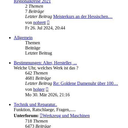
Regionalkreise 2021
2
Themen
7
Beiträge
Letzter Beitrag
Meisterkurs an der Hessischen…
Neuester
von
nobrett
Beitrag
Fr 26. Jul 2024, 20:44
Allgemein
Themen
Beiträge
Letzter Beitrag
Bestimmungen: Alter, Hersteller, ...
Welche Uhr, welches Werk ist das ?
642
Themen
4681
Beiträge
Letzter Beitrag
Re: Goldene Damenuhr über 100…
Neuester
von
holger
Beitrag
Mo 30. Mär 2026, 21:16
Technik und Reparatur..
Funktion, Ratschlaege, Fragen,.....
Unterforum:
Werkzeug und Maschinen
718
Themen
6473
Beiträge