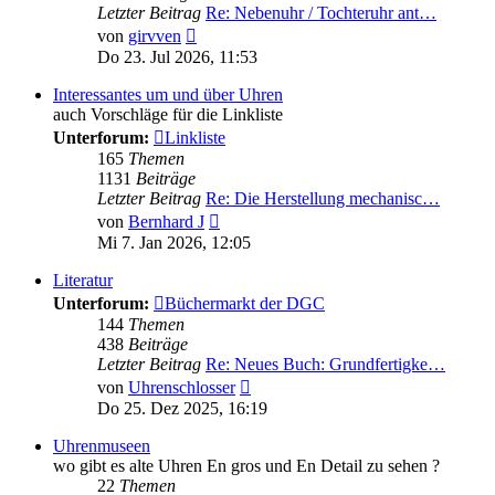
Letzter Beitrag
Re: Nebenuhr / Tochteruhr ant…
Neuester
von
girvven
Beitrag
Do 23. Jul 2026, 11:53
Interessantes um und über Uhren
auch Vorschläge für die Linkliste
Unterforum:
Linkliste
165
Themen
1131
Beiträge
Letzter Beitrag
Re: Die Herstellung mechanisc…
Neuester
von
Bernhard J
Beitrag
Mi 7. Jan 2026, 12:05
Literatur
Unterforum:
Büchermarkt der DGC
144
Themen
438
Beiträge
Letzter Beitrag
Re: Neues Buch: Grundfertigke…
Neuester
von
Uhrenschlosser
Beitrag
Do 25. Dez 2025, 16:19
Uhrenmuseen
wo gibt es alte Uhren En gros und En Detail zu sehen ?
22
Themen