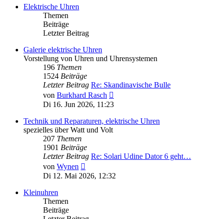
Elektrische Uhren
Themen
Beiträge
Letzter Beitrag
Galerie elektrische Uhren
Vorstellung von Uhren und Uhrensystemen
196
Themen
1524
Beiträge
Letzter Beitrag
Re: Skandinavische Bulle
Neuester
von
Burkhard Rasch
Beitrag
Di 16. Jun 2026, 11:23
Technik und Reparaturen, elektrische Uhren
spezielles über Watt und Volt
207
Themen
1901
Beiträge
Letzter Beitrag
Re: Solari Udine Dator 6 geht…
Neuester
von
Wynen
Beitrag
Di 12. Mai 2026, 12:32
Kleinuhren
Themen
Beiträge
Letzter Beitrag