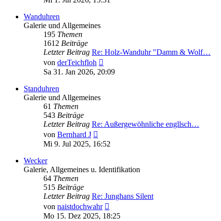
Wanduhren
Galerie und Allgemeines
195
Themen
1612
Beiträge
Letzter Beitrag
Re: Holz-Wanduhr "Damm & Wolf…
Neuester
von
derTeichfloh
Beitrag
Sa 31. Jan 2026, 20:09
Standuhren
Galerie und Allgemeines
61
Themen
543
Beiträge
Letzter Beitrag
Re: Außergewöhnliche engllsch…
Neuester
von
Bernhard J
Beitrag
Mi 9. Jul 2025, 16:52
Wecker
Galerie, Allgemeines u. Identifikation
64
Themen
515
Beiträge
Letzter Beitrag
Re: Junghans Silent
Neuester
von
naistdochwahr
Beitrag
Mo 15. Dez 2025, 18:25