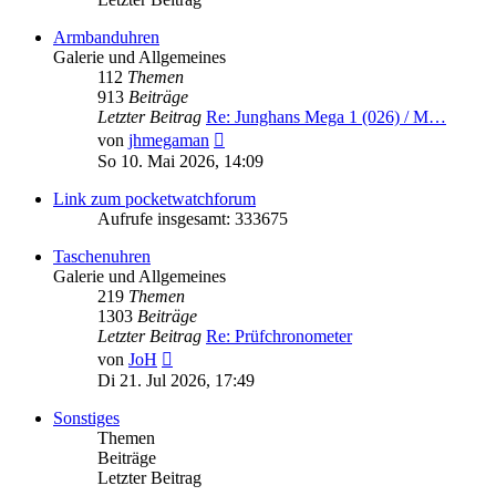
Armbanduhren
Galerie und Allgemeines
112
Themen
913
Beiträge
Letzter Beitrag
Re: Junghans Mega 1 (026) / M…
Neuester
von
jhmegaman
Beitrag
So 10. Mai 2026, 14:09
Link zum pocketwatchforum
Aufrufe insgesamt: 333675
Taschenuhren
Galerie und Allgemeines
219
Themen
1303
Beiträge
Letzter Beitrag
Re: Prüfchronometer
Neuester
von
JoH
Beitrag
Di 21. Jul 2026, 17:49
Sonstiges
Themen
Beiträge
Letzter Beitrag