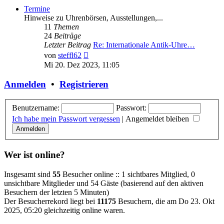
Termine
Hinweise zu Uhrenbörsen, Ausstellungen,...
11
Themen
24
Beiträge
Letzter Beitrag
Re: Internationale Antik-Uhre…
Neuester
von
steffl62
Beitrag
Mi 20. Dez 2023, 11:05
Anmelden
•
Registrieren
Benutzername:
Passwort:
Ich habe mein Passwort vergessen
|
Angemeldet bleiben
Wer ist online?
Insgesamt sind
55
Besucher online :: 1 sichtbares Mitglied, 0
unsichtbare Mitglieder und 54 Gäste (basierend auf den aktiven
Besuchern der letzten 5 Minuten)
Der Besucherrekord liegt bei
11175
Besuchern, die am Do 23. Okt
2025, 05:20 gleichzeitig online waren.