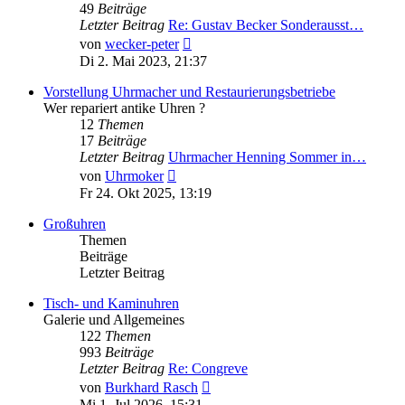
49
Beiträge
Letzter Beitrag
Re: Gustav Becker Sonderausst…
Neuester
von
wecker-peter
Beitrag
Di 2. Mai 2023, 21:37
Vorstellung Uhrmacher und Restaurierungsbetriebe
Wer repariert antike Uhren ?
12
Themen
17
Beiträge
Letzter Beitrag
Uhrmacher Henning Sommer in…
Neuester
von
Uhrmoker
Beitrag
Fr 24. Okt 2025, 13:19
Großuhren
Themen
Beiträge
Letzter Beitrag
Tisch- und Kaminuhren
Galerie und Allgemeines
122
Themen
993
Beiträge
Letzter Beitrag
Re: Congreve
Neuester
von
Burkhard Rasch
Beitrag
Mi 1. Jul 2026, 15:31