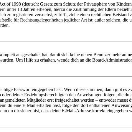
t of 1998 (deutsch: Gesetz zum Schutz der Privatsphäre von Kindern i
ern unter 13 Jahren erheben, hierzu die Zustimmung der Eltern bezieh
dich zu registrieren versuchst, zutrifft, ziehe einen rechtlichen Beista
stelle für Rechtsangelegenheiten jeglicher Art ist; außer solchen, die
erden.
 komplett ausgeschaltet hat, damit sich keine neuen Benutzer mehr anm
 wurden. Um Hilfe zu erhalten, wende dich an die Board-Administratio
richtige Passwort eingegeben hast. Wenn diese stimmen, dann gibt es
ern oder deiner Erziehungsberechtigten den Anweisungen folgen, die du e
 angemeldeten Mitglieder erst freigeschaltet werden – entweder musst du
. Wenn du eine E-Mail erhalten hast, folge den dort enthaltenen Anweis
nn du dir sicher bist, dass deine E-Mail-Adresse korrekt eingegeben w