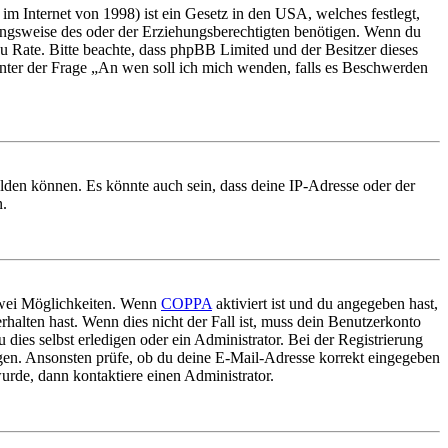
m Internet von 1998) ist ein Gesetz in den USA, welches festlegt,
ungsweise des oder der Erziehungsberechtigten benötigen. Wenn du
nd zu Rate. Bitte beachte, dass phpBB Limited und der Besitzer dieses
 unter der Frage „An wen soll ich mich wenden, falls es Beschwerden
elden können. Es könnte auch sein, dass deine IP-Adresse oder der
n.
 zwei Möglichkeiten. Wenn
COPPA
aktiviert ist und du angegeben hast,
rhalten hast. Wenn dies nicht der Fall ist, muss dein Benutzerkonto
 dies selbst erledigen oder ein Administrator. Bei der Registrierung
ungen. Ansonsten prüfe, ob du deine E-Mail-Adresse korrekt eingegeben
urde, dann kontaktiere einen Administrator.