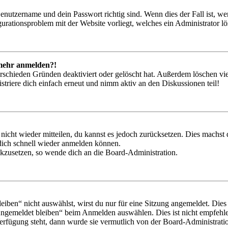
Benutzername und dein Passwort richtig sind. Wenn dies der Fall ist, w
igurationsproblem mit der Website vorliegt, welches ein Administrator l
t mehr anmelden?!
rschieden Gründen deaktiviert oder gelöscht hat. Außerdem löschen vie
triere dich einfach erneut und nimm aktiv an den Diskussionen teil!
 nicht wieder mitteilen, du kannst es jedoch zurücksetzen. Dies machs
 dich schnell wieder anmelden können.
ückzusetzen, so wende dich an die Board-Administration.
en“ nicht auswählst, wirst du nur für eine Sitzung angemeldet. Dies
Angemeldet bleiben“ beim Anmelden auswählen. Dies ist nicht empfehle
Verfügung steht, dann wurde sie vermutlich von der Board-Administratio