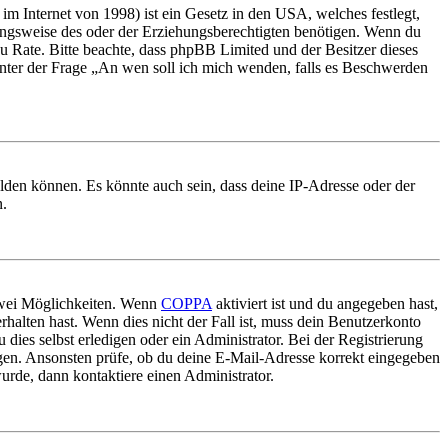
m Internet von 1998) ist ein Gesetz in den USA, welches festlegt,
ungsweise des oder der Erziehungsberechtigten benötigen. Wenn du
nd zu Rate. Bitte beachte, dass phpBB Limited und der Besitzer dieses
 unter der Frage „An wen soll ich mich wenden, falls es Beschwerden
elden können. Es könnte auch sein, dass deine IP-Adresse oder der
n.
 zwei Möglichkeiten. Wenn
COPPA
aktiviert ist und du angegeben hast,
rhalten hast. Wenn dies nicht der Fall ist, muss dein Benutzerkonto
 dies selbst erledigen oder ein Administrator. Bei der Registrierung
ungen. Ansonsten prüfe, ob du deine E-Mail-Adresse korrekt eingegeben
urde, dann kontaktiere einen Administrator.