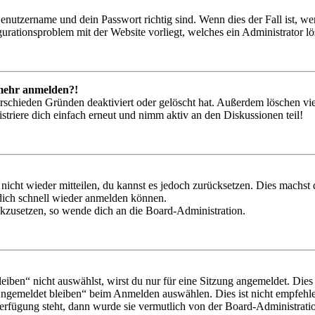
Benutzername und dein Passwort richtig sind. Wenn dies der Fall ist, w
igurationsproblem mit der Website vorliegt, welches ein Administrator l
t mehr anmelden?!
rschieden Gründen deaktiviert oder gelöscht hat. Außerdem löschen vie
triere dich einfach erneut und nimm aktiv an den Diskussionen teil!
 nicht wieder mitteilen, du kannst es jedoch zurücksetzen. Dies machs
 dich schnell wieder anmelden können.
ückzusetzen, so wende dich an die Board-Administration.
en“ nicht auswählst, wirst du nur für eine Sitzung angemeldet. Dies
Angemeldet bleiben“ beim Anmelden auswählen. Dies ist nicht empfehle
Verfügung steht, dann wurde sie vermutlich von der Board-Administratio