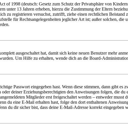
t of 1998 (deutsch: Gesetz zum Schutz der Privatsphäre von Kindern i
ern unter 13 Jahren erheben, hierzu die Zustimmung der Eltern bezieh
dich zu registrieren versuchst, zutrifft, ziehe einen rechtlichen Beista
stelle für Rechtsangelegenheiten jeglicher Art ist; außer solchen, die
erden.
 komplett ausgeschaltet hat, damit sich keine neuen Benutzer mehr anm
 wurden. Um Hilfe zu erhalten, wende dich an die Board-Administratio
richtige Passwort eingegeben hast. Wenn diese stimmen, dann gibt es
ern oder deiner Erziehungsberechtigten den Anweisungen folgen, die du e
 angemeldeten Mitglieder erst freigeschaltet werden – entweder musst du
. Wenn du eine E-Mail erhalten hast, folge den dort enthaltenen Anweis
nn du dir sicher bist, dass deine E-Mail-Adresse korrekt eingegeben w