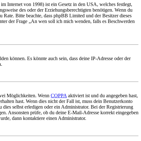
m Internet von 1998) ist ein Gesetz in den USA, welches festlegt,
ungsweise des oder der Erziehungsberechtigten benötigen. Wenn du
nd zu Rate. Bitte beachte, dass phpBB Limited und der Besitzer dieses
 unter der Frage „An wen soll ich mich wenden, falls es Beschwerden
elden können. Es könnte auch sein, dass deine IP-Adresse oder der
n.
 zwei Möglichkeiten. Wenn
COPPA
aktiviert ist und du angegeben hast,
rhalten hast. Wenn dies nicht der Fall ist, muss dein Benutzerkonto
 dies selbst erledigen oder ein Administrator. Bei der Registrierung
ungen. Ansonsten prüfe, ob du deine E-Mail-Adresse korrekt eingegeben
urde, dann kontaktiere einen Administrator.