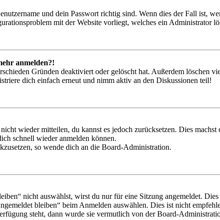
Benutzername und dein Passwort richtig sind. Wenn dies der Fall ist, w
igurationsproblem mit der Website vorliegt, welches ein Administrator l
t mehr anmelden?!
rschieden Gründen deaktiviert oder gelöscht hat. Außerdem löschen vie
triere dich einfach erneut und nimm aktiv an den Diskussionen teil!
 nicht wieder mitteilen, du kannst es jedoch zurücksetzen. Dies machs
 dich schnell wieder anmelden können.
ückzusetzen, so wende dich an die Board-Administration.
en“ nicht auswählst, wirst du nur für eine Sitzung angemeldet. Dies
Angemeldet bleiben“ beim Anmelden auswählen. Dies ist nicht empfehle
Verfügung steht, dann wurde sie vermutlich von der Board-Administratio