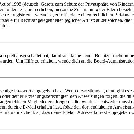
t of 1998 (deutsch: Gesetz zum Schutz der Privatsphäre von Kindern i
ern unter 13 Jahren erheben, hierzu die Zustimmung der Eltern bezieh
dich zu registrieren versuchst, zutrifft, ziehe einen rechtlichen Beista
stelle für Rechtsangelegenheiten jeglicher Art ist; außer solchen, die
erden.
 komplett ausgeschaltet hat, damit sich keine neuen Benutzer mehr anm
 wurden. Um Hilfe zu erhalten, wende dich an die Board-Administratio
richtige Passwort eingegeben hast. Wenn diese stimmen, dann gibt es
ern oder deiner Erziehungsberechtigten den Anweisungen folgen, die du e
 angemeldeten Mitglieder erst freigeschaltet werden – entweder musst du
. Wenn du eine E-Mail erhalten hast, folge den dort enthaltenen Anweis
nn du dir sicher bist, dass deine E-Mail-Adresse korrekt eingegeben w