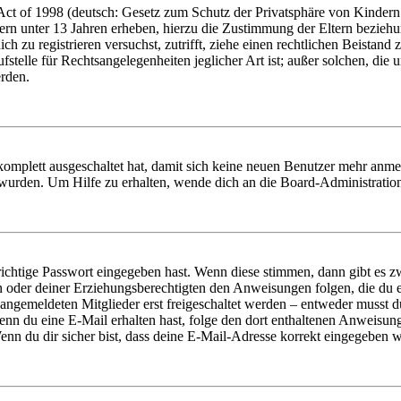
t of 1998 (deutsch: Gesetz zum Schutz der Privatsphäre von Kindern i
ern unter 13 Jahren erheben, hierzu die Zustimmung der Eltern bezieh
dich zu registrieren versuchst, zutrifft, ziehe einen rechtlichen Beista
stelle für Rechtsangelegenheiten jeglicher Art ist; außer solchen, die
erden.
 komplett ausgeschaltet hat, damit sich keine neuen Benutzer mehr anm
 wurden. Um Hilfe zu erhalten, wende dich an die Board-Administratio
richtige Passwort eingegeben hast. Wenn diese stimmen, dann gibt es
ern oder deiner Erziehungsberechtigten den Anweisungen folgen, die du e
 angemeldeten Mitglieder erst freigeschaltet werden – entweder musst du
. Wenn du eine E-Mail erhalten hast, folge den dort enthaltenen Anweis
nn du dir sicher bist, dass deine E-Mail-Adresse korrekt eingegeben w