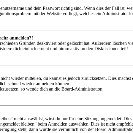
Benutzername und dein Passwort richtig sind. Wenn dies der Fall ist, w
igurationsproblem mit der Website vorliegt, welches ein Administrator l
t mehr anmelden?!
rschieden Gründen deaktiviert oder gelöscht hat. Außerdem löschen vie
triere dich einfach erneut und nimm aktiv an den Diskussionen teil!
 nicht wieder mitteilen, du kannst es jedoch zurücksetzen. Dies machs
 dich schnell wieder anmelden können.
ückzusetzen, so wende dich an die Board-Administration.
en“ nicht auswählst, wirst du nur für eine Sitzung angemeldet. Dies
Angemeldet bleiben“ beim Anmelden auswählen. Dies ist nicht empfehle
Verfügung steht, dann wurde sie vermutlich von der Board-Administratio