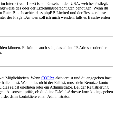
m Internet von 1998) ist ein Gesetz in den USA, welches festlegt,
ungsweise des oder der Erziehungsberechtigten benötigen. Wenn du
nd zu Rate. Bitte beachte, dass phpBB Limited und der Besitzer dieses
 unter der Frage „An wen soll ich mich wenden, falls es Beschwerden
elden können. Es könnte auch sein, dass deine IP-Adresse oder der
n.
 zwei Möglichkeiten. Wenn
COPPA
aktiviert ist und du angegeben hast,
rhalten hast. Wenn dies nicht der Fall ist, muss dein Benutzerkonto
 dies selbst erledigen oder ein Administrator. Bei der Registrierung
ungen. Ansonsten prüfe, ob du deine E-Mail-Adresse korrekt eingegeben
urde, dann kontaktiere einen Administrator.